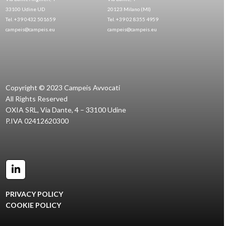
33100 Udine UD
20123 Milano (MI)
Tel. +39 0432 501659
Tel. +39 02 8355 4959
campeis@campeis.eu
campeis@campeis.eu
Copyright © 2023 Campeis Avvocati
All Rights Reserved
OXIA SRL, Via Dante, 4 – 33100 Udine
P.IVA 02412620300
LinkedIn
PRIVACY POLICY
COOKIE POLICY