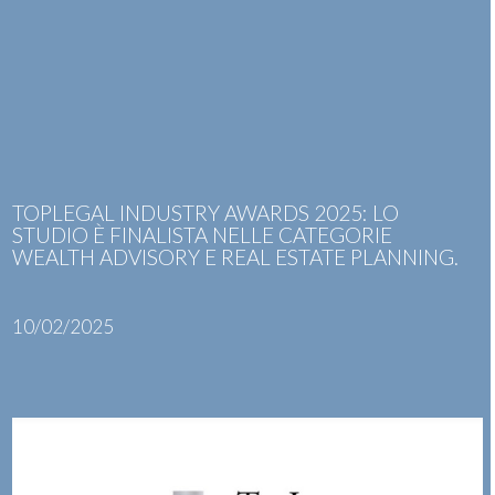
Skip
Open
Close
to
mobile
mobile
content
menu
menu
TOPLEGAL INDUSTRY AWARDS 2025: LO
STUDIO È FINALISTA NELLE CATEGORIE
WEALTH ADVISORY E REAL ESTATE PLANNING.
10/02/2025