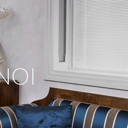
EER
CONTATTI
ITA
ENG
NOI