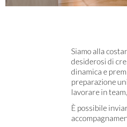
Siamo alla costan
desiderosi di cr
dinamica e premi
preparazione uni
lavorare in team
È possibile invia
accompagnamen