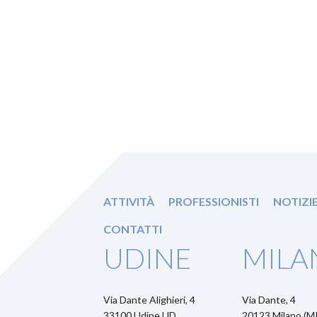
ATTIVITÀ
PROFESSIONISTI
NOTIZI
CONTATTI
UDINE
MILA
Via Dante Alighieri, 4
Via Dante, 4
33100 Udine UD
20123 Milano (MI