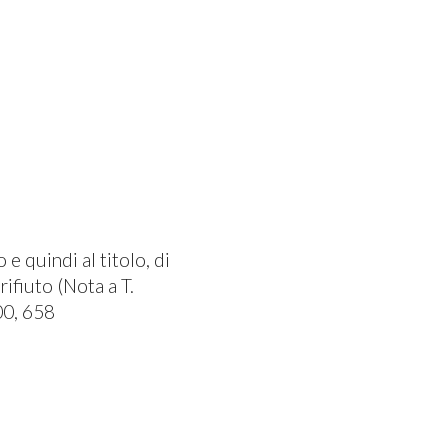
e quindi al titolo, di
ifiuto (Nota a T.
00, 658