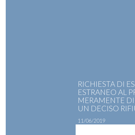
Skip
to
content
ATTIVITÀ
PROFESSIONISTI
N
RICHIESTA DI 
ESTRANEO AL P
MERAMENTE DIC
UN DECISO RIF
11/06/2019