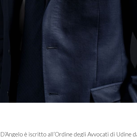
D’Angelo è iscritto all’Ordine degli Avvocati di Udine 