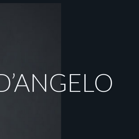
EER
CONTATTI
ITA
ENG
D’ANGELO