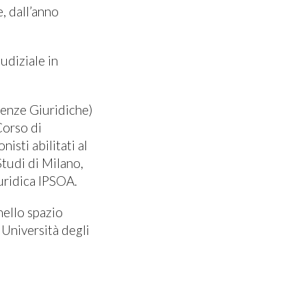
e, dall’anno
udiziale in
ienze Giuridiche)
Corso di
isti abilitati al
Studi di Milano,
uridica IPSOA.
nello spazio
 Università degli