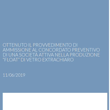
Skip
Open
Close
to
mobile
mobile
content
menu
menu
OTTENUTO IL PROVVEDIMENTO DI
AMMISSIONE AL CONCORDATO PREVENTIVO
DI UNA SOCIETÀ ATTIVA NELLA PRODUZIONE
“FLOAT” DI VETRO EXTRACHIARO
11/06/2019