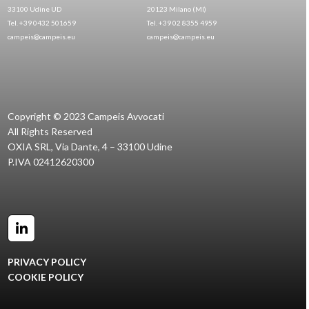
33100 Udine UD
20123 Milano (MI)
Tel. +39 0432 501659
Tel. +39 02 8355 4959
campeis@campeis.eu
campeis@campeis.eu
Copyright © 2023 Campeis Avvocati
All Rights Reserved
OXIA SRL, Via Dante, 4 – 33100 Udine
P.IVA 02412620300
LinkedIn
PRIVACY POLICY
COOKIE POLICY