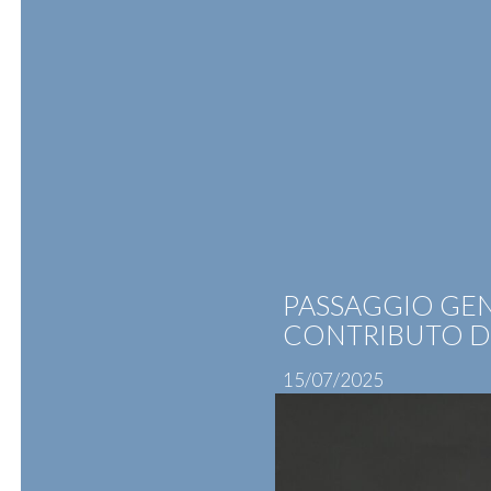
Skip
to
content
ATTIVITÀ
PROFESSIONISTI
N
PASSAGGIO GENE
CONTRIBUTO DI
15/07/2025