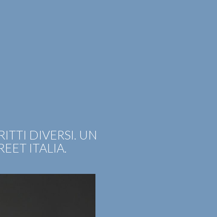
EER
CONTATTI
ITA
ENG
ITTI DIVERSI. UN
EET ITALIA.