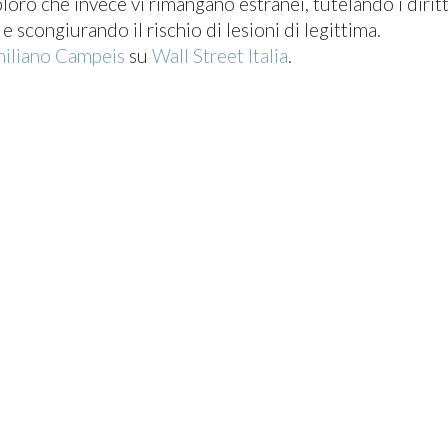
oloro che invece vi rimangano estranei, tutelando i diri
e scongiurando il rischio di lesioni di legittima.
iliano Campeis
su
Wall Street Italia
.