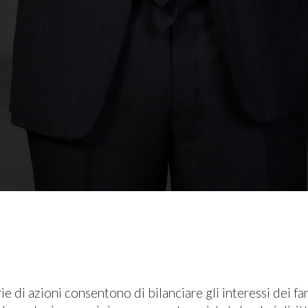
rie di azioni consentono di bilanciare gli interessi dei fam