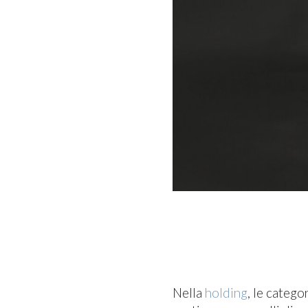
Nella
holding
, le catego