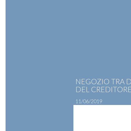
Skip
to
content
ATTIVITÀ
PROFESSIONISTI
N
NEGOZIO TRA D
DEL CREDITOR
11/06/2019