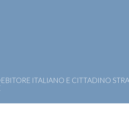
OTIZIE
RICONOSCIMENTI
PUBBLICAZIONI
CAR
EBITORE ITALIANO E CITTADINO STR
E