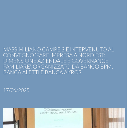
Skip
Open
Close
to
mobile
mobile
content
menu
menu
MASSIMILIANO CAMPEIS È INTERVENUTO AL
CONVEGNO ‘FARE IMPRESA A NORD EST:
DIMENSIONE AZIENDALE E GOVERNANCE
FAMILIARE’, ORGANIZZATO DA BANCO BPM,
BANCA ALETTI E BANCA AKROS.
17/06/2025