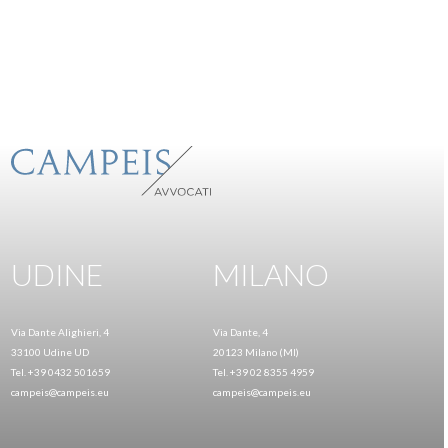
UDINE
MILANO
Via Dante Alighieri, 4
Via Dante, 4
33100 Udine UD
20123 Milano (MI)
Tel. +39 0432 501659
Tel. +39 02 8355 4959
campeis@campeis.eu
campeis@campeis.eu