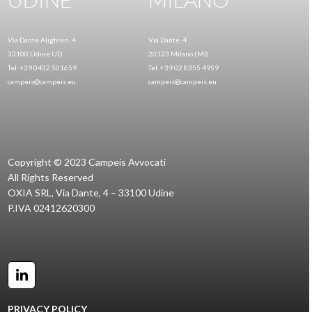
Via Dante Alighieri, 4
Via Dante, 4
33100 Udine UD
20123 Milano (MI)
Tel. +39 0432 501659
Tel. +39 02 8355 4959
campeis@campeis.eu
campeis@campeis.eu
Copyright © 2023 Campeis Avvocati
All Rights Reserved
OXIA SRL, Via Dante, 4 – 33100 Udine
P.IVA 02412620300
LinkedIn
PRIVACY POLICY