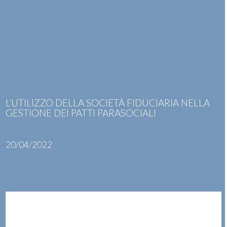
Skip
Open
Close
to
mobile
mobile
content
menu
menu
L’UTILIZZO DELLA SOCIETÀ FIDUCIARIA NELLA
GESTIONE DEI PATTI PARASOCIALI
20/04/2022