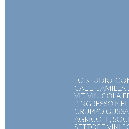
Skip
to
content
ATTIVITÀ
PROFESSIONISTI
N
LO STUDIO, CO
CAL E CAMILLA 
VITIVINICOLA 
L’INGRESSO NEL
GRUPPO GUSSAL
AGRICOLE, SOC
SETTORE VINIC