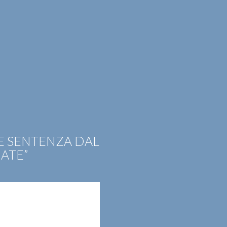
EER
CONTATTI
ITA
ENG
E SENTENZA DAL
IATE”