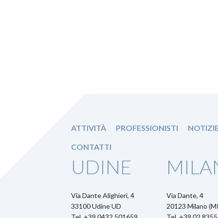
ATTIVITÀ
PROFESSIONISTI
NOTIZI
CONTATTI
UDINE
MILA
Via Dante Alighieri, 4
Via Dante, 4
33100 Udine UD
20123 Milano (MI
Tel. +39 0432 501659
Tel. +39 02 835