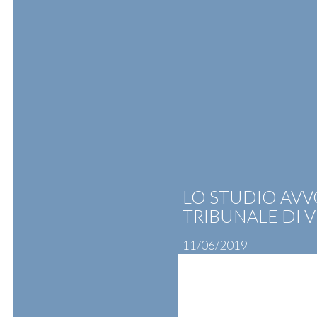
Skip
to
content
ATTIVITÀ
PROFESSIONISTI
N
LO STUDIO AVV
TRIBUNALE DI V
11/06/2019