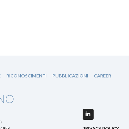
E
RICONOSCIMENTI
PUBBLICAZIONI
CAREER
NO
LinkedIn
)
PRIVACY POLICY
5 4959