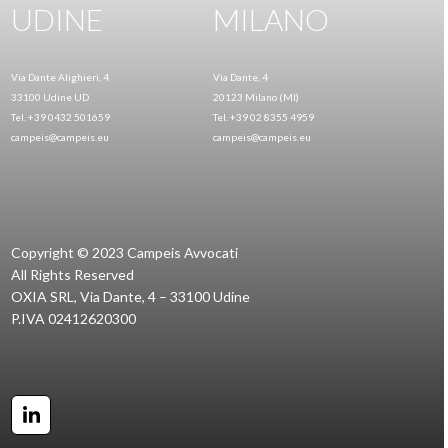
UDINE
MILANO
Via Dante Alighieri, 4
Via Dante, 4
33100 Udine UD
20123 Milano (MI)
Tel. +39 0432 501659
Tel. +39 02 8355 4959
campeis@campeis.eu
campeis@campeis.eu
Copyright © 2023 Campeis Avvocati
All Rights Reserved
OXIA SRL, Via Dante, 4 – 33100 Udine
P.IVA 02412620300
LinkedIn