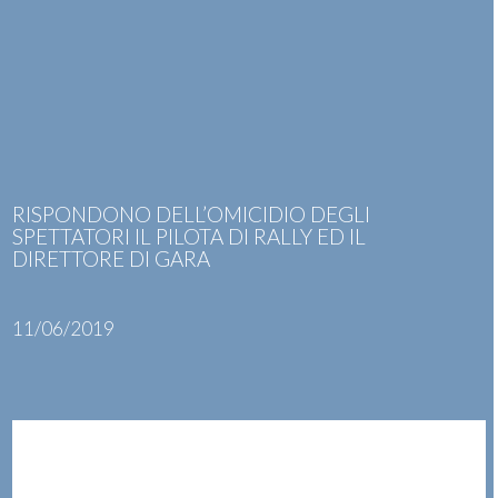
Skip
Open
Close
to
mobile
mobile
content
menu
menu
RISPONDONO DELL’OMICIDIO DEGLI
SPETTATORI IL PILOTA DI RALLY ED IL
DIRETTORE DI GARA
11/06/2019