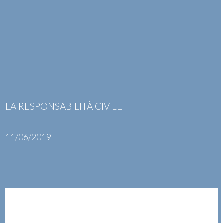
Skip
Open
Close
to
mobile
mobile
content
menu
menu
LA RESPONSABILITÀ CIVILE
11/06/2019