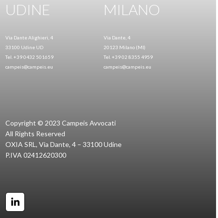
UDINE
MILANO
Via Dante Alighieri, 4
Via Dante, 4
33100 Udine UD
20123 Milano (MI)
Tel. +39 0432 501659
Tel. +39 02 8355 4959
campeis@campeis.eu
campeis@campeis.eu
Copyright © 2023 Campeis Avvocati
All Rights Reserved
OXIA SRL, Via Dante, 4 – 33100 Udine
P.IVA 02412620300
LinkedIn