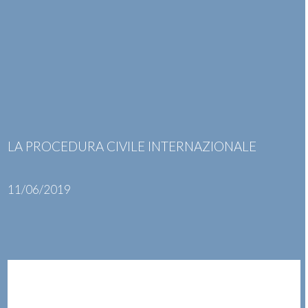
Skip
Open
Close
to
mobile
mobile
content
menu
menu
LA PROCEDURA CIVILE INTERNAZIONALE
11/06/2019