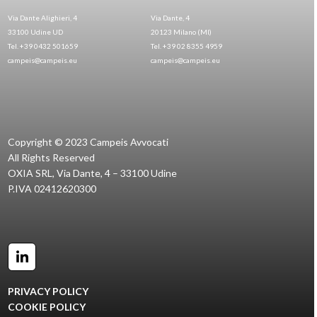
Via Dante Alighieri, 4
Via Dante, 4
33100 Udine UD
20123 Milano (MI)
Tel. +39 0432 501659
Tel. +39 02 8355 4959
campeis@campeis.eu
campeis@campeis.eu
Copyright © 2023 Campeis Avvocati
All Rights Reserved
OXIA SRL, Via Dante, 4 – 33100 Udine
P.IVA 02412620300
LinkedIn
PRIVACY POLICY
COOKIE POLICY