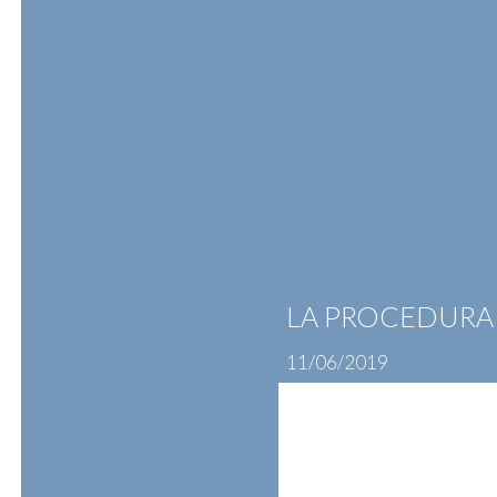
Skip
to
content
ATTIVITÀ
PROFESSIONISTI
N
LA PROCEDURA 
11/06/2019