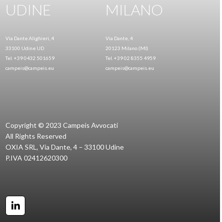
UDINE
MILANO
Via Dante Alighieri, 4
Via Dante, 4
33100 Udine UD
20123 Milano (MI)
Tel. +39 0432 501659
Tel. +39 02 8355 4959
campeis@campeis.eu
campeis@campeis.eu
Copyright © 2023 Campeis Avvocati
All Rights Reserved
OXIA SRL, Via Dante, 4 – 33100 Udine
P.IVA 02412620300
LinkedIn