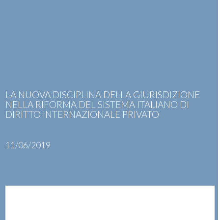
Skip
Open
Close
to
mobile
mobile
content
menu
menu
LA NUOVA DISCIPLINA DELLA GIURISDIZIONE
NELLA RIFORMA DEL SISTEMA ITALIANO DI
DIRITTO INTERNAZIONALE PRIVATO
11/06/2019