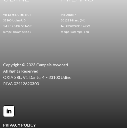
Via Dante Alighieri, 4
Via Dante, 4
33100 Udine UD
20123 Milano (MI)
Tel. +39 0432 501659
Tel. +39 02 8355 4959
campeis@campeis.eu
campeis@campeis.eu
Copyright © 2023 Campeis Avvocati
All Rights Reserved
OXIA SRL, Via Dante, 4 – 33100 Udine
P.IVA 02412620300
LinkedIn
PRIVACY POLICY