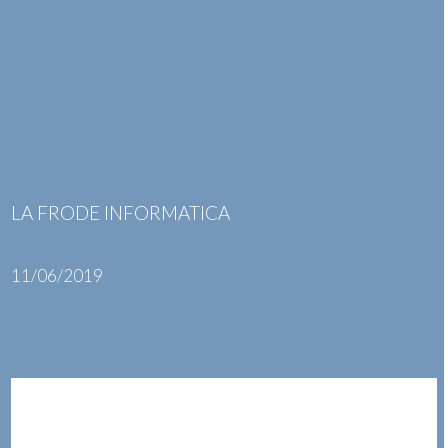
Skip
Open
Close
to
mobile
mobile
content
menu
menu
LA FRODE INFORMATICA
11/06/2019