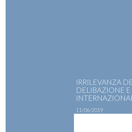
Skip
to
content
ATTIVITÀ
PROFESSIONISTI
N
IRRILEVANZA DE
DELIBAZIONE E 
INTERNAZIONAL
11/06/2019