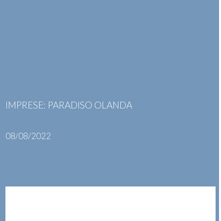
Skip
Open
Close
to
mobile
mobile
content
menu
menu
IMPRESE: PARADISO OLANDA
08/08/2022