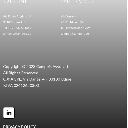
Via Dante Alighieri, 4
Via Dante, 4
33100 Udine UD
20123 Milano (MI)
Tel. +39 0432 501659
Tel. +39 02 8355 4959
campeis@campeis.eu
campeis@campeis.eu
Copyright © 2023 Campeis Avvocati
All Rights Reserved
OXIA SRL, Via Dante, 4 – 33100 Udine
P.IVA 02412620300
LinkedIn
PRIVACY POLICY