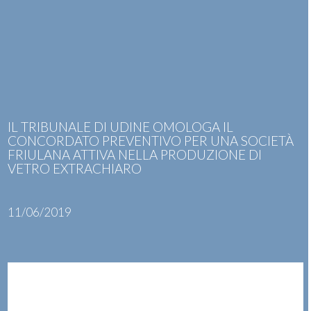
Skip
Open
Close
to
mobile
mobile
content
menu
menu
IL TRIBUNALE DI UDINE OMOLOGA IL
CONCORDATO PREVENTIVO PER UNA SOCIETÀ
FRIULANA ATTIVA NELLA PRODUZIONE DI
VETRO EXTRACHIARO
11/06/2019