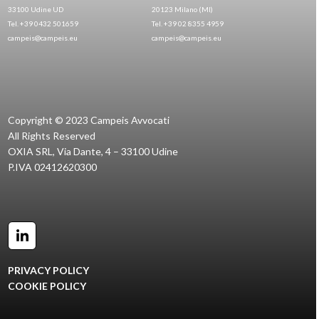
33100 Udine UD
20123 Milano (MI)
Tel. +39 0432 501659
Tel. +39 02 8355 4959
campeis@campeis.eu
campeis@campeis.eu
Copyright © 2023 Campeis Avvocati
All Rights Reserved
OXIA SRL, Via Dante, 4 – 33100 Udine
P.IVA 02412620300
LinkedIn
PRIVACY POLICY
COOKIE POLICY