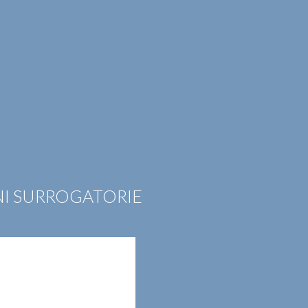
EER
CONTATTI
ITA
ENG
ONI SURROGATORIE