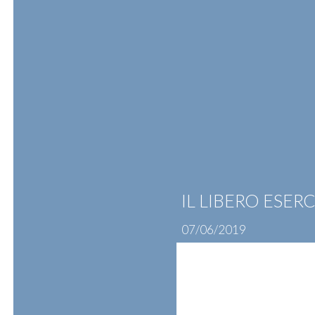
Skip
to
content
ATTIVITÀ
PROFESSIONISTI
N
IL LIBERO ESE
07/06/2019