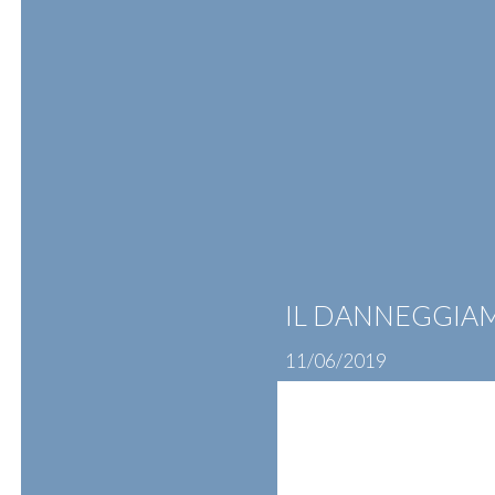
Skip
to
content
ATTIVITÀ
PROFESSIONISTI
N
IL DANNEGGIA
11/06/2019