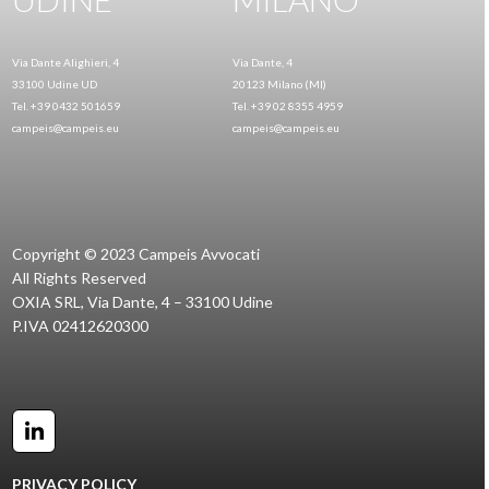
Via Dante Alighieri, 4
Via Dante, 4
33100 Udine UD
20123 Milano (MI)
Tel. +39 0432 501659
Tel. +39 02 8355 4959
campeis@campeis.eu
campeis@campeis.eu
Copyright © 2023 Campeis Avvocati
All Rights Reserved
OXIA SRL, Via Dante, 4 – 33100 Udine
P.IVA 02412620300
LinkedIn
PRIVACY POLICY