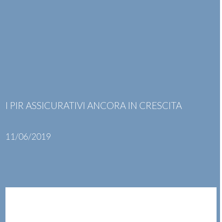
Skip
Open
Close
to
mobile
mobile
content
menu
menu
I PIR ASSICURATIVI ANCORA IN CRESCITA
11/06/2019