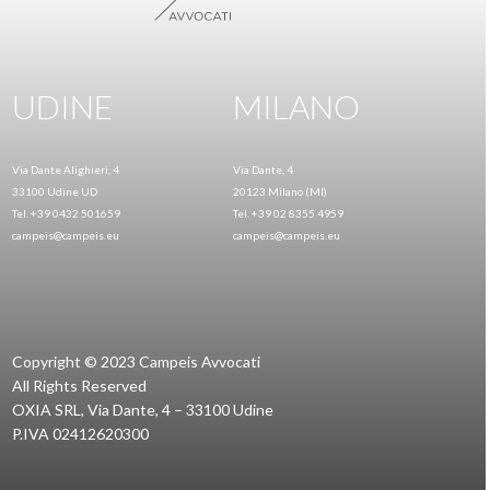
UDINE
MILANO
Via Dante Alighieri, 4
Via Dante, 4
33100 Udine UD
20123 Milano (MI)
Tel. +39 0432 501659
Tel. +39 02 8355 4959
campeis@campeis.eu
campeis@campeis.eu
Copyright © 2023 Campeis Avvocati
All Rights Reserved
OXIA SRL, Via Dante, 4 – 33100 Udine
P.IVA 02412620300