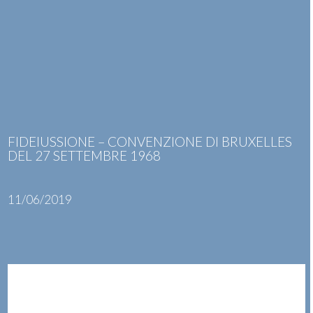
Skip
Open
Close
to
mobile
mobile
content
menu
menu
FIDEIUSSIONE – CONVENZIONE DI BRUXELLES
DEL 27 SETTEMBRE 1968
11/06/2019