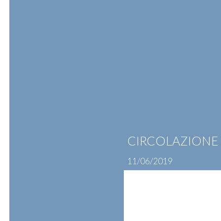
Skip
to
content
ATTIVITÀ
PROFESSIONISTI
N
CIRCOLAZIONE I
11/06/2019