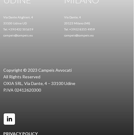
Via Dante Alighieri, 4
Via Dante, 4
33100 Udine UD
20123 Milano (MI)
Tel. +39 0432 501659
Tel. +39 02 8355 4959
campeis@campeis.eu
campeis@campeis.eu
Copyright © 2023 Campeis Avvocati
All Rights Reserved
OXIA SRL, Via Dante, 4 – 33100 Udine
P.IVA 02412620300
LinkedIn
PRIVACY POLICY