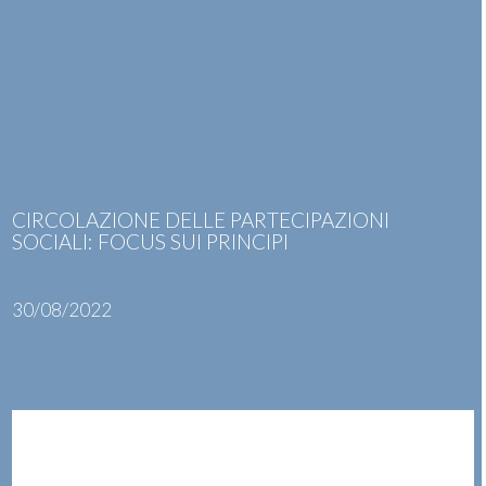
Skip
Open
Close
to
mobile
mobile
content
menu
menu
CIRCOLAZIONE DELLE PARTECIPAZIONI
SOCIALI: FOCUS SUI PRINCIPI
30/08/2022