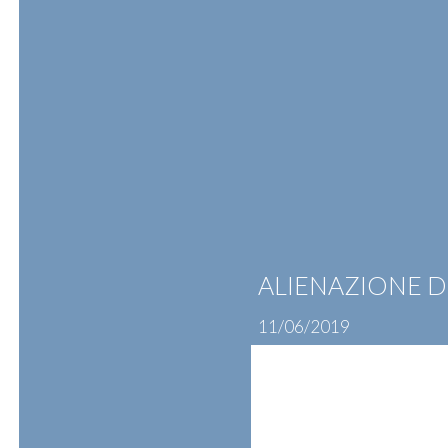
Skip
to
content
ATTIVITÀ
PROFESSIONISTI
N
ALIENAZIONE D
11/06/2019